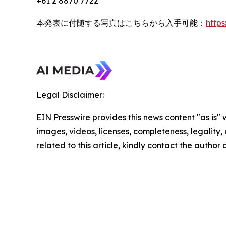
+61 2 8870 7722
本発表に付随する写真はこちらから入手可能：
http
Legal Disclaimer:
EIN Presswire provides this news content "as is" 
images, videos, licenses, completeness, legality, o
related to this article, kindly contact the author