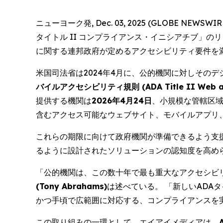
ニューヨーク発, Dec. 03, 2025 (GLOBE
タイトル II コンプライアンス・イニシアチブ」
に関する連邦政府が定めるアクセシビリティ要件を
米国司法省は2024年4月に、公的機関に対しその
バイルアクセシビリティ規則 (ADA Title II Web and M
提供する機関は
2026年4月24日
、小規模な管轄区
含むアクセス可能なウェブサイト、モバイルアプリ
これらの期限に向けて政府機関が準備できるよう支
るように設計されたソリューションの認知度を高め
「公的機関は、この数十年で最も重大なアクセシビ
(Tony Abrahams)
は述べている。 「新しいADA
かつ手頃で広範囲に対応する、コンプライアンスを
この取り組みの一環として、エイアイメディアは、