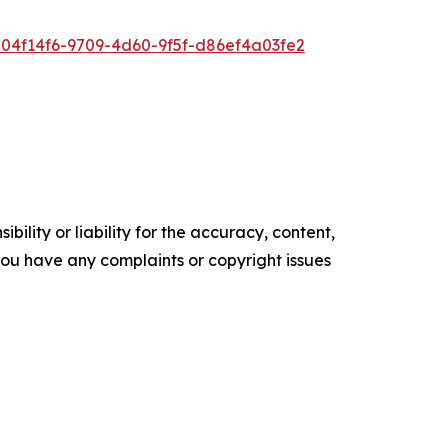
4f14f6-9709-4d60-9f5f-d86ef4a03fe2
ility or liability for the accuracy, content,
f you have any complaints or copyright issues