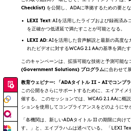
Checklist)
を公開し、ADAに準拠するための要と
LEXI Text
: AIを活用したライブおよび録画済
を正確かつ低遅延で満たすことが可能となる。
LEXI AD
: AIを活用した音声解説と最新の高
れたビデオに対するWCAG 2.1 AAの基準を満
このキャンペーンは、拡張可能な技術と予測可能な
(Government Solutions) プログラム
に合わせて
教育ウェビナー: 「ADAタイトル II - AIでコンプライアンス
この公開をさらにサポートするために、エイアイメ
催する。 このセッションでは、WCAG 2.1 A
ションを使用してコンプライアンスをどのようにサ
「各機関は、新しいADAタイトル II の期限に
す。」と、エイブラハムは述べている。 「LEXI T