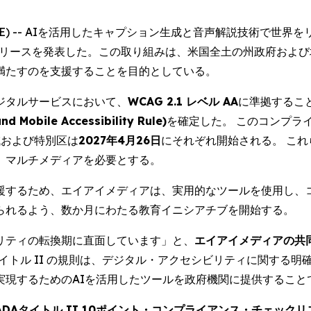
 NEWSWIRE) -- AIを活用したキャプション生成と音声解説技
のリリースを発表した。この取り組みは、米国全土の州政府およ
満たすのを支援することを目的としている。
デジタルサービスにおいて、
WCAG 2.1 レベル AA
に準拠するこ
obile Accessibility Rule)
を確定した。 このコンプライ
域および特別区は
2027年4月26日
にそれぞれ開始される。 こ
、マルチメディアを必要とする。
援するため、エイアイメディアは、実用的なツールを使用し、
られるよう、数か月にわたる教育イニシアチブを開始する。
リティの転換期に直面しています」と、
エイアイメディアの共
タイトル II の規則は、デジタル・アクセシビリティに関する
実現するためのAIを活用したツールを政府機関に提供すること
ADAタイトル II 10ポイント・コンプライアンス・チェックリスト (10-P