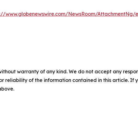
s://www.globenewswire.com/NewsRoom/AttachmentNg/e0
without warranty of any kind. We do not accept any responsib
r reliability of the information contained in this article. I
 above.