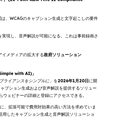
関は、WCAGのキャプション生成と文字起こしの要件
ンを実現し、音声解説が可能になる。これは事前録画さ
アイメディアの拡大する
政府ソリューション
ple with AI)」
でコンプライアンスをシンプルに」
を
2026年1月20日
に開
したキャプション生成および音声解説を提供するソリュー
らウェビナーの詳細と登録にアクセスできる。
ために、拡張可能で費用対効果の高い方法を求めていま
AIを活用したキャプション生成と音声解説ソリューショ