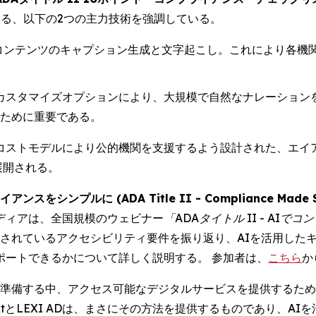
なる、以下の2つの主力技術を強調している。
みコンテンツのキャプション生成と文字起こし。これにより各機
度なカスタマイズオプションにより、大規模で自然なナレーショ
たすために重要である。
コストモデルにより公的機関を支援するよう設計された、エイ
展開される。
をシンプルに (ADA Title II - Compliance Made Sim
ディアは、全国規模のウェビナー
「ADAタイトル II - AI
Aに概説されているアクセシビリティ要件を振り返り、AIを活用
ポートできるかについて詳しく説明する。 参加者は、
こちら
か
向けて準備する中、アクセス可能なデジタルサービスを提供する
extとLEXI ADは、まさにその方法を提供するものであり、