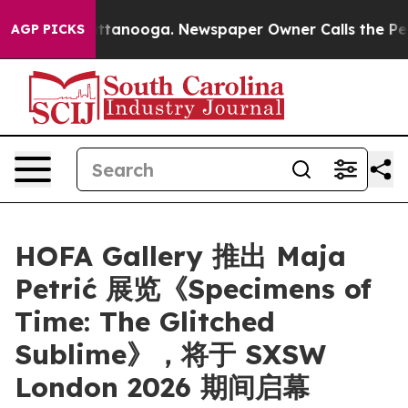
aos in Chattanooga. Newspaper Owner Calls the Peopl
AGP PICKS
HOFA Gallery 推出 Maja
Petrić 展览《Specimens of
Time: The Glitched
Sublime》，将于 SXSW
London 2026 期间启幕