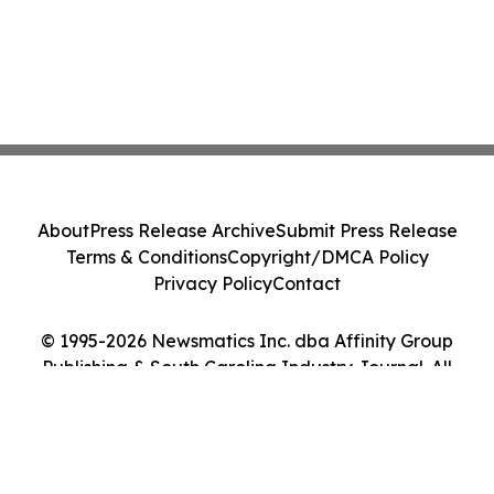
About
Press Release Archive
Submit Press Release
Terms & Conditions
Copyright/DMCA Policy
Privacy Policy
Contact
© 1995-2026 Newsmatics Inc. dba Affinity Group
Publishing & South Carolina Industry Journal. All
Rights Reserved.
Cookie Settings / Your Privacy Choices