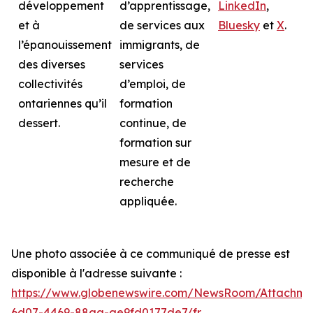
développement
d’apprentissage,
LinkedIn
,
et à
de services aux
Bluesky
et
X
.
l’épanouissement
immigrants, de
des diverses
services
collectivités
d’emploi, de
ontariennes qu’il
formation
dessert.
continue, de
formation sur
mesure et de
recherche
appliquée.
Une photo associée à ce communiqué de presse est
disponible à l'adresse suivante :
https://www.globenewswire.com/NewsRoom/Attachme
6d07-4469-88aa-ae9fd0177de7/fr