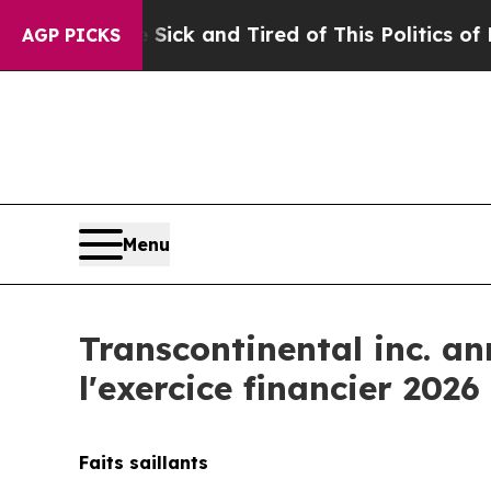
e Sick and Tired of This Politics of Hatred”
The 
AGP PICKS
Menu
Transcontinental inc. a
l'exercice financier 2026
Faits saillants