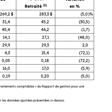
(1)
Retraité
en %
269,2
$
283,3
$
(5,0
)%
31,4
45,2
(30,5
)
45,4
46,2
(1,7
)
14,1
27,1
(48,0
)
29,9
29,3
2,0
4,3
15,4
(72,1
)
0,05
0,18
(72,2
)
16,0
17,0
(5,9
)
0,19
0,20
(5,0
)
 Retraitements comptables » du Rapport de gestion pour une
 les données ajustées présentées ci-dessus.