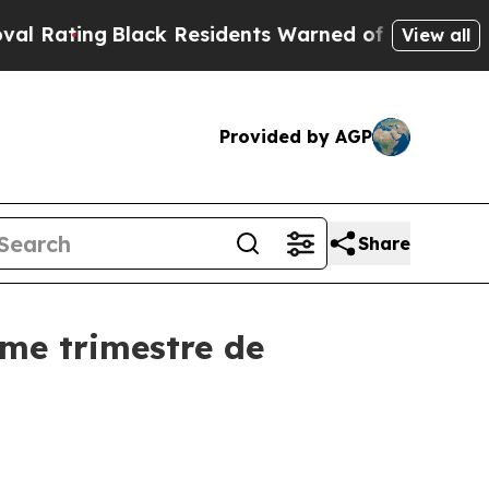
lack Residents Warned of Abusive Cops for Years.
View all
Provided by AGP
Share
ème trimestre de