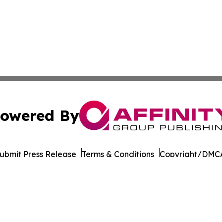
owered By
ubmit Press Release
Terms & Conditions
Copyright/DMCA
 dba Affinity Group Publishing & South Carolina Industry J
Cookie Settings / Your Privacy Choices