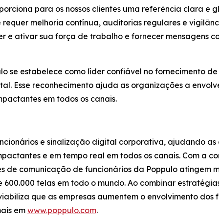
orciona para os nossos clientes uma referência clara e 
requer melhoria contínua, auditorias regulares e vigilân
 e ativar sua força de trabalho e fornecer mensagens co
o se estabelece como líder confiável no fornecimento de
tal. Esse reconhecimento ajuda as organizações a envolver
mpactantes em todos os canais.
ncionários e sinalização digital corporativa, ajudando a
mpactantes e em tempo real em todos os canais. Com a co
ões de comunicação de funcionários da Poppulo atingem 
de 600.000 telas em todo o mundo. Ao combinar estratég
 viabiliza que as empresas aumentem o envolvimento dos f
mais em
www.poppulo.com
.