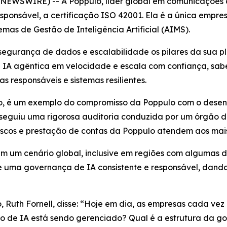
EWSWIRE) -- A Poppulo, líder global em comunicações de 
ponsável, a certificação ISO 42001. Ela é a única empres
as de Gestão de Inteligência Artificial (AIMS).
segurança de dados e escalabilidade os pilares da sua pl
 IA agêntica em velocidade e escala com confiança, sab
s responsáveis e sistemas resilientes.
ato, é um exemplo do compromisso da Poppulo com o desen
ão seguiu uma rigorosa auditoria conduzida por um órgão 
scos e prestação de contas da Poppulo atendem aos mais 
m um cenário global, inclusive em regiões com algumas 
te uma governança de IA consistente e responsável, dand
Ruth Fornell, disse: “Hoje em dia, as empresas cada vez 
sco de IA está sendo gerenciado? Qual é a estrutura da 