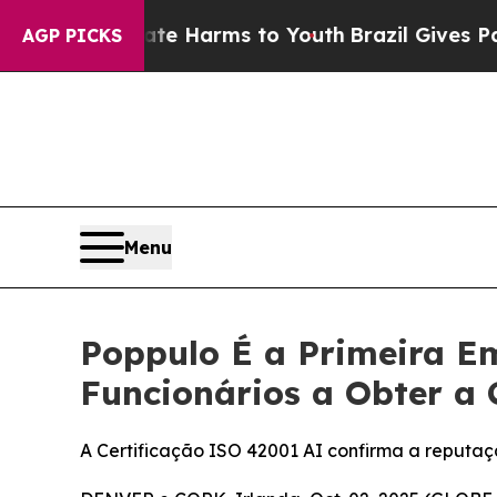
und to Abate Harms to Youth
Brazil Gives Parents
AGP PICKS
Menu
Poppulo É a Primeira Em
Funcionários a Obter a 
A Certificação ISO 42001 AI confirma a reputa