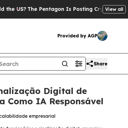
 US?
The Pentagon Is Posting Cryptic Biblical M
View all
Provided by AGP
Share
alização Digital de
cia Como IA Responsável
calabilidade empresarial