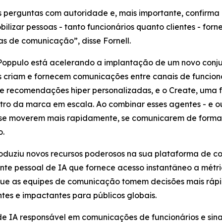
as perguntas com autoridade e, mais importante, confirma
bilizar pessoas - tanto funcionários quanto clientes - 
as de comunicação”, disse Fornell.
 Poppulo está acelerando a implantação de um novo conj
criam e fornecem comunicações entre canais de funcionári
 e recomendações hiper personalizadas, e o
Create,
uma f
ro da marca em escala. Ao combinar esses agentes - e ou
 se moverem mais rapidamente, se comunicarem de forma 
o.
oduziu novos recursos poderosos na sua plataforma de co
nte pessoal de IA que fornece acesso instantâneo a mét
 que as equipes de comunicação tomem decisões mais ráp
es e impactantes para públicos globais.
 IA responsável em comunicações de funcionários e sinali