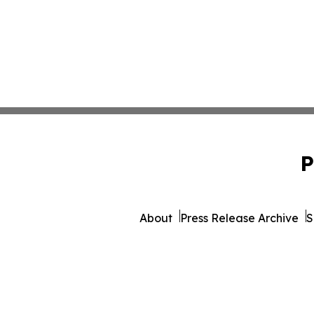
P
About
Press Release Archive
S
© 1995-2026 Newsmatics Inc.