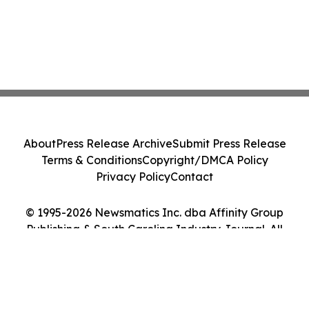
About
Press Release Archive
Submit Press Release
Terms & Conditions
Copyright/DMCA Policy
Privacy Policy
Contact
© 1995-2026 Newsmatics Inc. dba Affinity Group
Publishing & South Carolina Industry Journal. All
Rights Reserved.
Cookie Settings / Your Privacy Choices